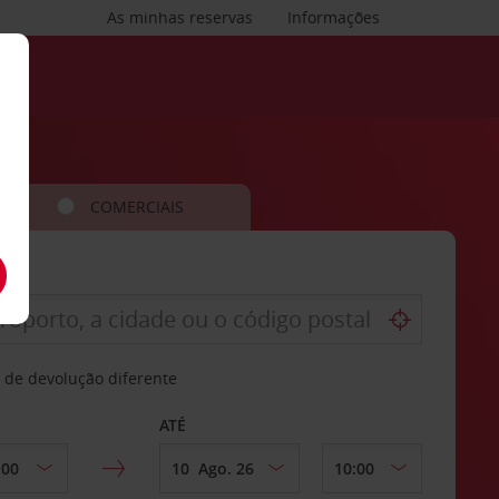
As minhas reservas
Informações
COMERCIAIS
 de devolução diferente
ATÉ