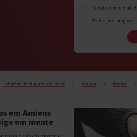
Condutor com mais d
Tenho um código de 
Estações de aluguer de carros
Europa
França
ros em Amiens
sigo em mente
abemos que está ansioso por se