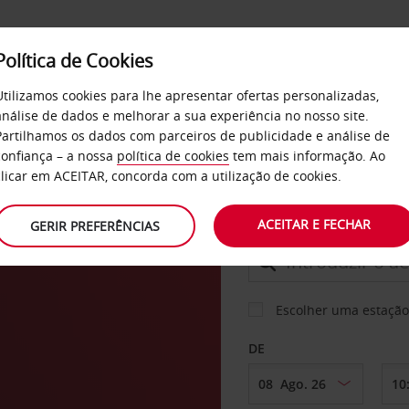
Política de Cookies
SERVIÇOS
EMPRESAS
SELF SERVICE
Utilizamos cookies para lhe apresentar ofertas personalizadas,
análise de dados e melhorar a sua experiência no nosso site.
Partilhamos os dados com parceiros de publicidade e análise de
confiança – a nossa
política de cookies
tem mais informação. Ao
CARRO
clicar em ACEITAR, concorda com a utilização de cookies.
ACEITAR E FECHAR
GERIR PREFERÊNCIAS
LEVANTAR EM
Escolher uma estação
DE