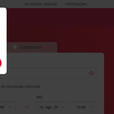
As minhas reservas
Informações
COMERCIAIS
 de devolução diferente
ATÉ