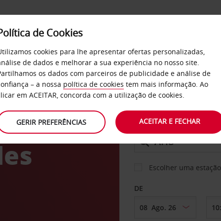
Política de Cookies
SERVIÇOS
EMPRESAS
SELF SERVICE
Utilizamos cookies para lhe apresentar ofertas personalizadas,
análise de dados e melhorar a sua experiência no nosso site.
Partilhamos os dados com parceiros de publicidade e análise de
confiança – a nossa
política de cookies
tem mais informação. Ao
CARRO
clicar em ACEITAR, concorda com a utilização de cookies.
ACEITAR E FECHAR
GERIR PREFERÊNCIAS
LEVANTAR EM
les
Escolher uma estação
DE