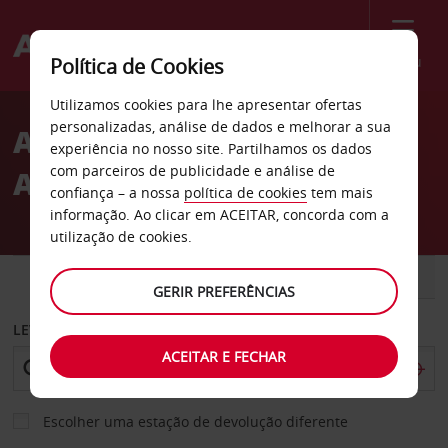
Menu
Política de Cookies
Welcome
Utilizamos cookies para lhe apresentar ofertas
to
personalizadas, análise de dados e melhorar a sua
Aluguer de carros Estação
Avis
experiência no nosso site. Partilhamos os dados
com parceiros de publicidade e análise de
AVE de Valência
confiança – a nossa
política de cookies
tem mais
informação. Ao clicar em ACEITAR, concorda com a
utilização de cookies.
CARRO
COMERCIAIS
GERIR PREFERÊNCIAS
LEVANTAR EM
ACEITAR E FECHAR
Escolher uma estação de devolução diferente