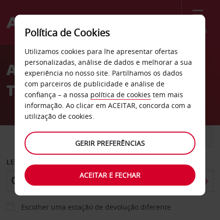
Menu
Política de Cookies
Welcome
Utilizamos cookies para lhe apresentar ofertas
to
personalizadas, análise de dados e melhorar a sua
Aluguer de carros
Avis
experiência no nosso site. Partilhamos os dados
com parceiros de publicidade e análise de
Torrelavega
confiança – a nossa
política de cookies
tem mais
informação. Ao clicar em ACEITAR, concorda com a
utilização de cookies.
CARRO
COMERCIAIS
GERIR PREFERÊNCIAS
LEVANTAR EM
ACEITAR E FECHAR
Escolher uma estação de devolução diferente