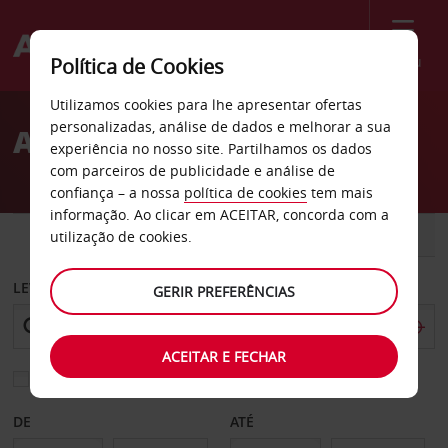
Menu
Política de Cookies
Welcome
Utilizamos cookies para lhe apresentar ofertas
to
personalizadas, análise de dados e melhorar a sua
Aluguer de carros Segóvia
Avis
experiência no nosso site. Partilhamos os dados
com parceiros de publicidade e análise de
confiança – a nossa
política de cookies
tem mais
informação. Ao clicar em ACEITAR, concorda com a
CARRO
COMERCIAIS
utilização de cookies.
LEVANTAR EM
GERIR PREFERÊNCIAS
ACEITAR E FECHAR
Escolher uma estação de devolução diferente
DE
ATÉ