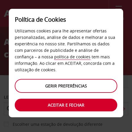
Menu
Política de Cookies
Welcome
Utilizamos cookies para lhe apresentar ofertas
to
personalizadas, análise de dados e melhorar a sua
Aluguer de
Avis
experiência no nosso site. Partilhamos os dados
com parceiros de publicidade e análise de
carros Santander
confiança – a nossa
política de cookies
tem mais
informação. Ao clicar em ACEITAR, concorda com a
utilização de cookies.
CARRO
COMERCIAIS
GERIR PREFERÊNCIAS
LEVANTAR EM
ACEITAR E FECHAR
Escolher uma estação de devolução diferente