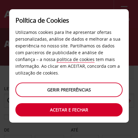
Menu
Política de Cookies
Welcome
Utilizamos cookies para lhe apresentar ofertas
to
personalizadas, análise de dados e melhorar a sua
Aluguer de carros Getxo
Avis
experiência no nosso site. Partilhamos os dados
com parceiros de publicidade e análise de
confiança – a nossa
política de cookies
tem mais
informação. Ao clicar em ACEITAR, concorda com a
CARRO
COMERCIAIS
utilização de cookies.
LEVANTAR EM
GERIR PREFERÊNCIAS
ACEITAR E FECHAR
Escolher uma estação de devolução diferente
DE
ATÉ