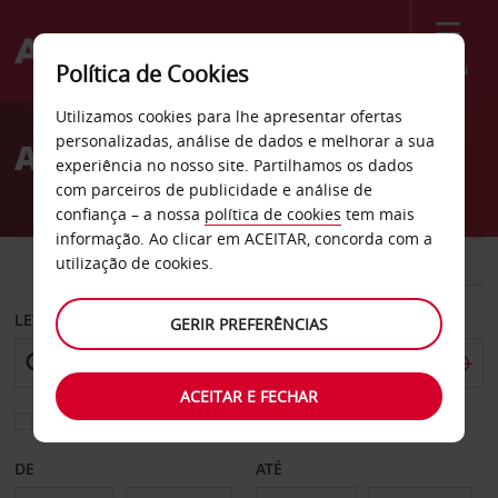
Menu
Política de Cookies
Welcome
Utilizamos cookies para lhe apresentar ofertas
to
personalizadas, análise de dados e melhorar a sua
Aluguer de carros Cuenca
Avis
experiência no nosso site. Partilhamos os dados
com parceiros de publicidade e análise de
confiança – a nossa
política de cookies
tem mais
informação. Ao clicar em ACEITAR, concorda com a
CARRO
COMERCIAIS
utilização de cookies.
LEVANTAR EM
GERIR PREFERÊNCIAS
ACEITAR E FECHAR
Escolher uma estação de devolução diferente
DE
ATÉ