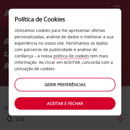
Menu
Política de Cookies
Welcome
Utilizamos cookies para lhe apresentar ofertas
to
personalizadas, análise de dados e melhorar a sua
Aluguer de
Avis
experiência no nosso site. Partilhamos os dados
com parceiros de publicidade e análise de
carros Aeroporto de
confiança – a nossa
política de cookies
tem mais
Alvedro Corunha
informação. Ao clicar em ACEITAR, concorda com a
utilização de cookies.
GERIR PREFERÊNCIAS
CARRO
COMERCIAIS
ACEITAR E FECHAR
LEVANTAR EM