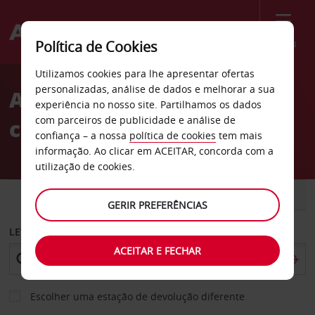
Menu
Política de Cookies
Welcome
Utilizamos cookies para lhe apresentar ofertas
to
personalizadas, análise de dados e melhorar a sua
Aluguer de
Avis
experiência no nosso site. Partilhamos os dados
com parceiros de publicidade e análise de
carros Castellón
confiança – a nossa
política de cookies
tem mais
informação. Ao clicar em ACEITAR, concorda com a
utilização de cookies.
CARRO
COMERCIAIS
GERIR PREFERÊNCIAS
LEVANTAR EM
ACEITAR E FECHAR
Escolher uma estação de devolução diferente