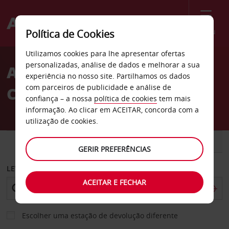
Menu
Política de Cookies
Welcome
Utilizamos cookies para lhe apresentar ofertas
to
personalizadas, análise de dados e melhorar a sua
Aluguer de carros Santa
Avis
experiência no nosso site. Partilhamos os dados
com parceiros de publicidade e análise de
Coloma em Andorra
confiança – a nossa
política de cookies
tem mais
informação. Ao clicar em ACEITAR, concorda com a
utilização de cookies.
CARRO
COMERCIAIS
GERIR PREFERÊNCIAS
LEVANTAR EM
ACEITAR E FECHAR
Escolher uma estação de devolução diferente