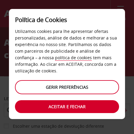
Menu
Política de Cookies
Welcome
Utilizamos cookies para lhe apresentar ofertas
to
personalizadas, análise de dados e melhorar a sua
Aluguer de
Avis
experiência no nosso site. Partilhamos os dados
com parceiros de publicidade e análise de
carros Algeciras
confiança – a nossa
política de cookies
tem mais
informação. Ao clicar em ACEITAR, concorda com a
utilização de cookies.
CARRO
COMERCIAIS
GERIR PREFERÊNCIAS
LEVANTAR EM
ACEITAR E FECHAR
Escolher uma estação de devolução diferente