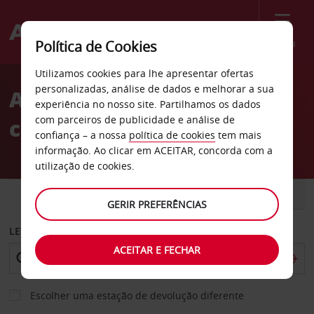
Menu
Política de Cookies
Welcome
Utilizamos cookies para lhe apresentar ofertas
to
personalizadas, análise de dados e melhorar a sua
Aluguer de
Avis
experiência no nosso site. Partilhamos os dados
com parceiros de publicidade e análise de
carros Quakenbrueck
confiança – a nossa
política de cookies
tem mais
informação. Ao clicar em ACEITAR, concorda com a
utilização de cookies.
CARRO
COMERCIAIS
GERIR PREFERÊNCIAS
LEVANTAR EM
ACEITAR E FECHAR
Escolher uma estação de devolução diferente