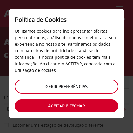
Menu
Política de Cookies
Welcome
Utilizamos cookies para lhe apresentar ofertas
to
personalizadas, análise de dados e melhorar a sua
Aluguer de
Avis
experiência no nosso site. Partilhamos os dados
com parceiros de publicidade e análise de
carros Quakenbrueck
confiança – a nossa
política de cookies
tem mais
informação. Ao clicar em ACEITAR, concorda com a
utilização de cookies.
CARRO
COMERCIAIS
GERIR PREFERÊNCIAS
LEVANTAR EM
ACEITAR E FECHAR
Escolher uma estação de devolução diferente