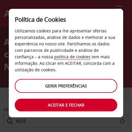
Menu
Política de Cookies
Welcome
Utilizamos cookies para lhe apresentar ofertas
to
personalizadas, análise de dados e melhorar a sua
Aluguer de
Avis
experiência no nosso site. Partilhamos os dados
com parceiros de publicidade e análise de
carros Aeroporto de
confiança – a nossa
política de cookies
tem mais
Nuremberga
informação. Ao clicar em ACEITAR, concorda com a
utilização de cookies.
GERIR PREFERÊNCIAS
CARRO
COMERCIAIS
ACEITAR E FECHAR
LEVANTAR EM