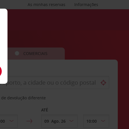
As minhas reservas
Informações
COMERCIAIS
 de devolução diferente
ATÉ