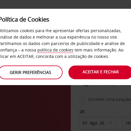
Política de Cookies
SERVIÇOS
EMPRESAS
SELF SERVICE
Utilizamos cookies para lhe apresentar ofertas personalizadas,
análise de dados e melhorar a sua experiência no nosso site.
Partilhamos os dados com parceiros de publicidade e análise de
confiança – a nossa
política de cookies
tem mais informação. Ao
CARRO
clicar em ACEITAR, concorda com a utilização de cookies.
erga
ACEITAR E FECHAR
GERIR PREFERÊNCIAS
LEVANTAR EM
Escolher uma estação
DE