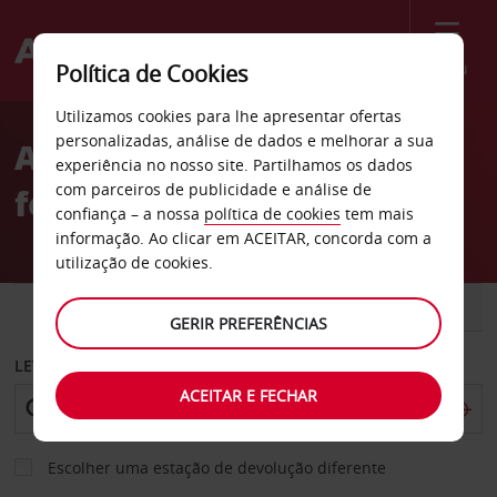
Menu
Política de Cookies
Welcome
Utilizamos cookies para lhe apresentar ofertas
to
personalizadas, análise de dados e melhorar a sua
Aluguer de carros Estação
Avis
experiência no nosso site. Partilhamos os dados
com parceiros de publicidade e análise de
ferroviária de Munique
confiança – a nossa
política de cookies
tem mais
informação. Ao clicar em ACEITAR, concorda com a
utilização de cookies.
CARRO
COMERCIAIS
GERIR PREFERÊNCIAS
LEVANTAR EM
ACEITAR E FECHAR
Escolher uma estação de devolução diferente