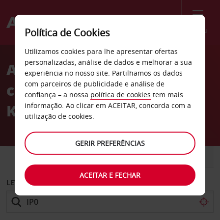
Menu
Política de Cookies
Welcome
Utilizamos cookies para lhe apresentar ofertas
to
personalizadas, análise de dados e melhorar a sua
Aluguer de
Avis
experiência no nosso site. Partilhamos os dados
com parceiros de publicidade e análise de
carros Beiertheim em
confiança – a nossa
política de cookies
tem mais
Karlsruhe
informação. Ao clicar em ACEITAR, concorda com a
utilização de cookies.
GERIR PREFERÊNCIAS
CARRO
COMERCIAIS
ACEITAR E FECHAR
LEVANTAR EM