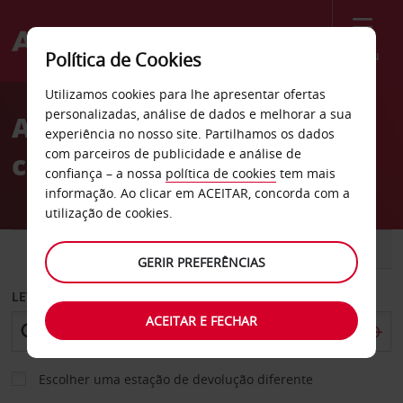
Menu
Política de Cookies
Welcome
Utilizamos cookies para lhe apresentar ofertas
to
personalizadas, análise de dados e melhorar a sua
Aluguer de
Avis
experiência no nosso site. Partilhamos os dados
com parceiros de publicidade e análise de
carros Karlsruhe
confiança – a nossa
política de cookies
tem mais
informação. Ao clicar em ACEITAR, concorda com a
utilização de cookies.
CARRO
COMERCIAIS
GERIR PREFERÊNCIAS
LEVANTAR EM
ACEITAR E FECHAR
Escolher uma estação de devolução diferente