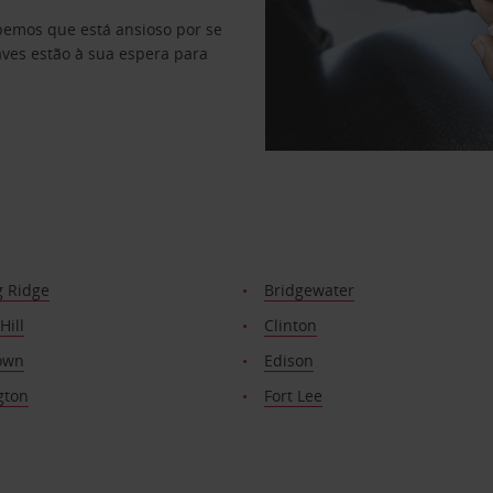
abemos que está ansioso por se
haves estão à sua espera para
g Ridge
Bridgewater
Hill
Clinton
own
Edison
gton
Fort Lee