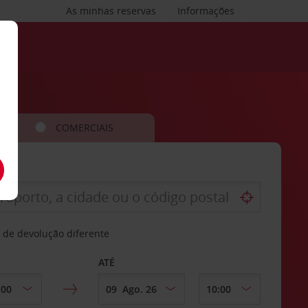
As minhas reservas
Informações
COMERCIAIS
 de devolução diferente
ATÉ