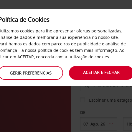
Política de Cookies
SERVIÇOS
EMPRESAS
SELF SERVICE
Utilizamos cookies para lhe apresentar ofertas personalizadas,
análise de dados e melhorar a sua experiência no nosso site.
Partilhamos os dados com parceiros de publicidade e análise de
confiança – a nossa
política de cookies
tem mais informação. Ao
CARRO
clicar em ACEITAR, concorda com a utilização de cookies.
sia
ACEITAR E FECHAR
GERIR PREFERÊNCIAS
LEVANTAR EM
Escolher uma estação
DE