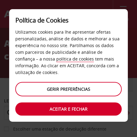
Menu
Política de Cookies
Welcome
Utilizamos cookies para lhe apresentar ofertas
to
personalizadas, análise de dados e melhorar a sua
Aluguer de
Avis
experiência no nosso site. Partilhamos os dados
com parceiros de publicidade e análise de
carros Englewood
confiança – a nossa
política de cookies
tem mais
informação. Ao clicar em ACEITAR, concorda com a
utilização de cookies.
CARRO
COMERCIAIS
GERIR PREFERÊNCIAS
LEVANTAR EM
ACEITAR E FECHAR
Escolher uma estação de devolução diferente