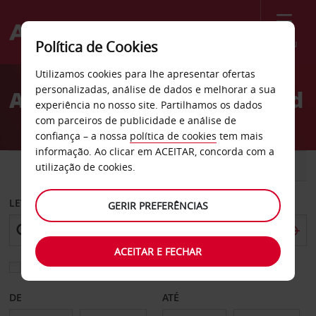
Menu
Política de Cookies
Welcome
Utilizamos cookies para lhe apresentar ofertas
to
personalizadas, análise de dados e melhorar a sua
Aluguer de carros Freehold
Avis
experiência no nosso site. Partilhamos os dados
com parceiros de publicidade e análise de
confiança – a nossa
política de cookies
tem mais
informação. Ao clicar em ACEITAR, concorda com a
CARRO
COMERCIAIS
utilização de cookies.
LEVANTAR EM
GERIR PREFERÊNCIAS
ACEITAR E FECHAR
Escolher uma estação de devolução diferente
DE
ATÉ