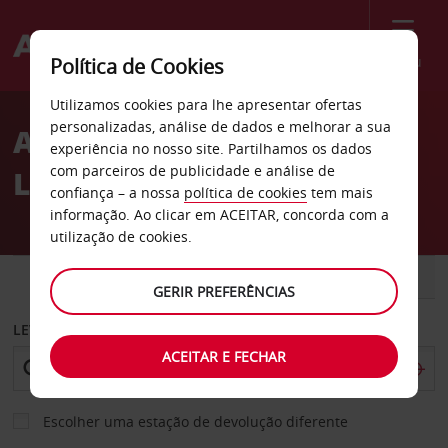
Menu
Política de Cookies
Welcome
Utilizamos cookies para lhe apresentar ofertas
to
personalizadas, análise de dados e melhorar a sua
Aluguer de carros Sears
Avis
experiência no nosso site. Partilhamos os dados
com parceiros de publicidade e análise de
Las Vegas
confiança – a nossa
política de cookies
tem mais
informação. Ao clicar em ACEITAR, concorda com a
utilização de cookies.
CARRO
COMERCIAIS
GERIR PREFERÊNCIAS
LEVANTAR EM
ACEITAR E FECHAR
Escolher uma estação de devolução diferente