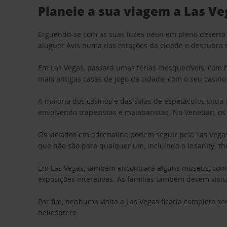
Planeie a sua viagem a Las Ve
Erguendo-se com as suas luzes néon em pleno deserto d
aluguer Avis numa das estações da cidade e descubra 
Em Las Vegas, passará umas férias inesquecíveis, com 
mais antigas casas de jogo da cidade, com o seu casin
A maioria dos casinos e das salas de espetáculos situa-
envolvendo trapezistas e malabaristas. No Venetian, os
Os viciados em adrenalina podem seguir pela Las Vegas
que não são para qualquer um, incluindo o Insanity: th
Em Las Vegas, também encontrará alguns museus, como 
exposições interativas. As famílias também devem vis
Por fim, nenhuma visita a Las Vegas ficaria completa 
helicóptero.