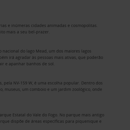
rias e inúmeras cidades animadas e cosmopolitas.
ito mais a seu bel-prazer.
eio nacional do lago Mead, um dos maiores lagos
mbém irá agradar às pessoas mais ativas, que poderão
ir e apanhar banhos de sol.
as, pela NV-159 W, é uma escolha popular. Dentro dos
valo, museus, um comboio e um jardim zoológico, onde
Parque Estatal do Vale do Fogo. No parque mais antigo
rque dispõe de áreas específicas para piquenique e