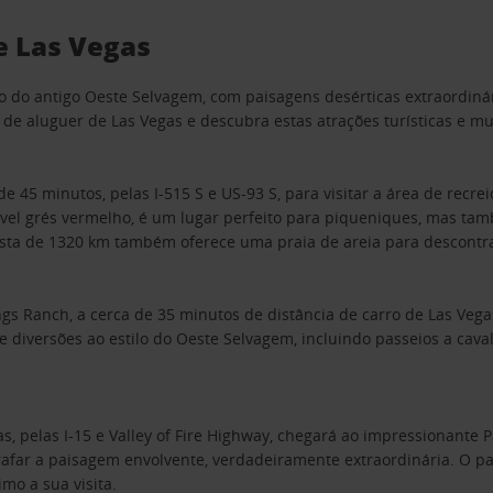
de Las Vegas
do antigo Oeste Selvagem, com paisagens desérticas extraordiná
de aluguer de Las Vegas e descubra estas atrações turísticas e mu
e 45 minutos, pelas I-515 S e US-93 S, para visitar a área de recr
ível grés vermelho, é um lugar perfeito para piqueniques, mas ta
osta de 1320 km também oferece uma praia de areia para descontra
ngs Ranch, a cerca de 35 minutos de distância de carro de Las Veg
e diversões ao estilo do Oeste Selvagem, incluindo passeios a ca
, pelas I-15 e Valley of Fire Highway, chegará ao impressionante 
afar a paisagem envolvente, verdadeiramente extraordinária. O pa
mo a sua visita.