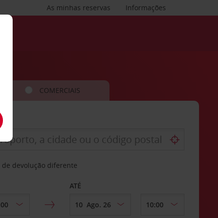
As minhas reservas
Informações
COMERCIAIS
 de devolução diferente
ATÉ