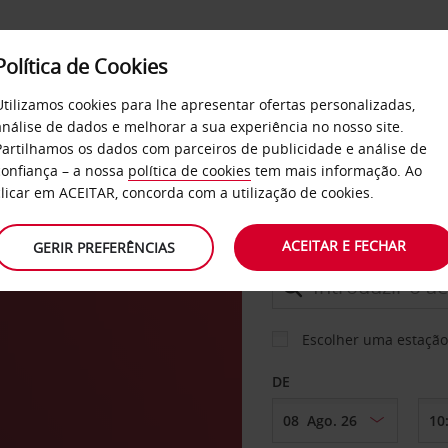
Política de Cookies
SERVIÇOS
EMPRESAS
SELF SERVICE
Utilizamos cookies para lhe apresentar ofertas personalizadas,
análise de dados e melhorar a sua experiência no nosso site.
Partilhamos os dados com parceiros de publicidade e análise de
confiança – a nossa
política de cookies
tem mais informação. Ao
CARRO
clicar em ACEITAR, concorda com a utilização de cookies.
s
ACEITAR E FECHAR
GERIR PREFERÊNCIAS
LEVANTAR EM
Escolher uma estação
DE