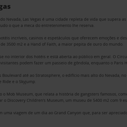
gas
o Nevada, Las Vegas é uma cidade repleta de vida que supera as f
tudo o que a meca do entretenimento lhe reserva.
hotéis incríveis, casinos e espetáculos que oferecem emoções e d
o de 3500 m2 e a Hand of Faith, a maior pepita de ouro do mundo.
se no interior dos hotéis e está aberta ao público em geral. O Cir
 visitantes podem fazer um passeio de gôndola, enquanto o Paris H
 Boulevard até ao Stratosphere, o edifício mais alto do Nevada, n
e Ride e o Skyjump.
o Mob Museum, que relata a história de gangsters famosos, como 
itar o Discovery Children’s Museum, um museu de 5400 m2 com 9 es
sem uma viagem de um dia ao Grand Canyon que, para ser apreciado