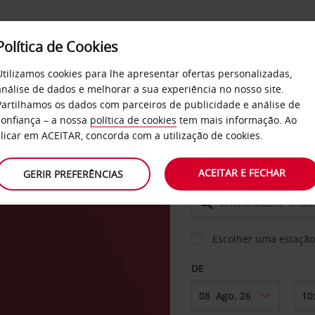
Política de Cookies
SERVIÇOS
EMPRESAS
SELF SERVICE
Utilizamos cookies para lhe apresentar ofertas personalizadas,
análise de dados e melhorar a sua experiência no nosso site.
Partilhamos os dados com parceiros de publicidade e análise de
confiança – a nossa
política de cookies
tem mais informação. Ao
CARRO
clicar em ACEITAR, concorda com a utilização de cookies.
ACEITAR E FECHAR
GERIR PREFERÊNCIAS
LEVANTAR EM
Escolher uma estação
DE