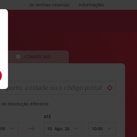
As minhas reservas
Informações
COMERCIAIS
 de devolução diferente
ATÉ