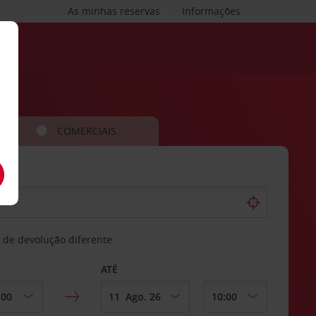
As minhas reservas
Informações
COMERCIAIS
 de devolução diferente
ATÉ