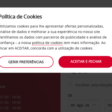
Política de Cookies
SERVIÇOS
EMPRESAS
SELF SERVICE
Utilizamos cookies para lhe apresentar ofertas personalizadas,
análise de dados e melhorar a sua experiência no nosso site.
Partilhamos os dados com parceiros de publicidade e análise de
os
confiança – a nossa
política de cookies
tem mais informação. Ao
CARRO
clicar em ACEITAR, concorda com a utilização de cookies.
ACEITAR E FECHAR
GERIR PREFERÊNCIAS
LEVANTAR EM
Escolher uma estação
ura
DE
07:00 - 18:00
07:00 - 18:00
07:00 - 18:00