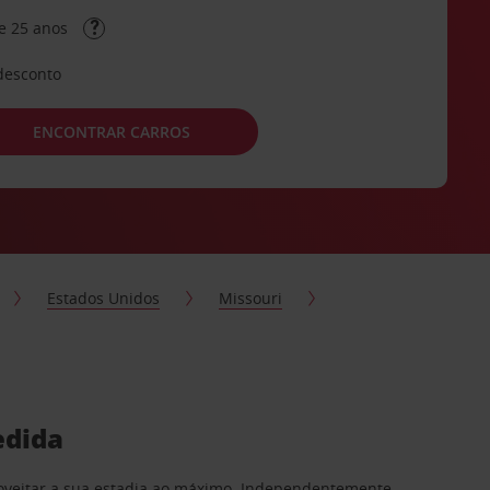
e 25 anos
desconto
ENCONTRAR CARROS
Estados Unidos
Missouri
edida
proveitar a sua estadia ao máximo. Independentemente