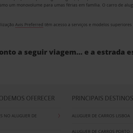
o um monovolume para umas férias em família. O carro de aluguer
elização
Avis Preferred
têm acesso a serviços e modelos superiores e
ronto a seguir viagem… e a estrada e
PODEMOS OFERECER
PRINCIPAIS DESTINO
IS NO ALUGUER DE
ALUGUER DE CARROS LISBOA
ALUGUER DE CARROS PORTO