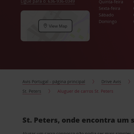
Ligue para o: 636-936-0349
Quinta-feira
Sexta-feira
Sábado
Domingo
View Map
Avis Portugal - página principal
Drive Avis
St. Peters
Aluguer de carros St. Peters
St. Peters, onde encontra um 
Alugar um carro connosco não podia ser mais simples, 