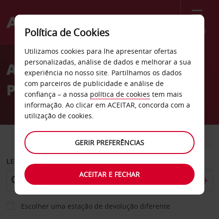
Menu
Política de Cookies
Welcome
Utilizamos cookies para lhe apresentar ofertas
to
personalizadas, análise de dados e melhorar a sua
Aluguer de carros St.
Avis
experiência no nosso site. Partilhamos os dados
com parceiros de publicidade e análise de
Peters
confiança – a nossa
política de cookies
tem mais
informação. Ao clicar em ACEITAR, concorda com a
utilização de cookies.
CARRO
COMERCIAIS
GERIR PREFERÊNCIAS
LEVANTAR EM
ACEITAR E FECHAR
Escolher uma estação de devolução diferente