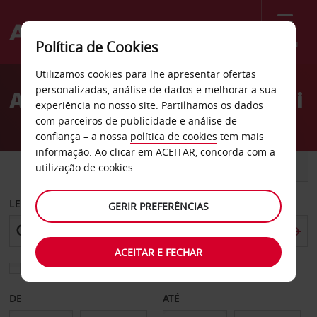
Menu
Política de Cookies
Welcome
Utilizamos cookies para lhe apresentar ofertas
to
personalizadas, análise de dados e melhorar a sua
Aluguer de carros Missouri
Avis
experiência no nosso site. Partilhamos os dados
com parceiros de publicidade e análise de
confiança – a nossa
política de cookies
tem mais
informação. Ao clicar em ACEITAR, concorda com a
CARRO
COMERCIAIS
utilização de cookies.
LEVANTAR EM
GERIR PREFERÊNCIAS
ACEITAR E FECHAR
Escolher uma estação de devolução diferente
DE
ATÉ