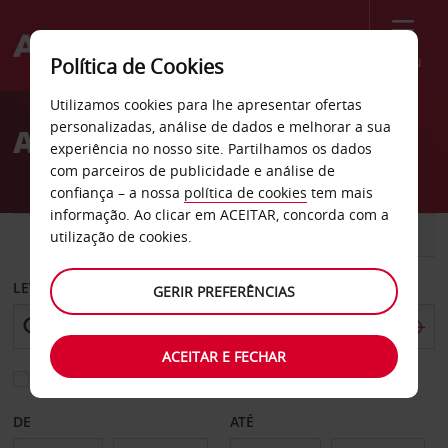
Menu
Política de Cookies
Welcome
Utilizamos cookies para lhe apresentar ofertas
to
personalizadas, análise de dados e melhorar a sua
Aluguer de carros Joplin
Avis
experiência no nosso site. Partilhamos os dados
com parceiros de publicidade e análise de
confiança – a nossa
política de cookies
tem mais
informação. Ao clicar em ACEITAR, concorda com a
CARRO
COMERCIAIS
utilização de cookies.
LEVANTAR EM
GERIR PREFERÊNCIAS
ACEITAR E FECHAR
Escolher uma estação de devolução diferente
DE
ATÉ