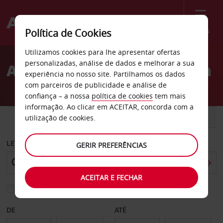
Menu
Política de Cookies
Welcome
Utilizamos cookies para lhe apresentar ofertas
to
personalizadas, análise de dados e melhorar a sua
Aluguer de carros Brandon
Avis
experiência no nosso site. Partilhamos os dados
com parceiros de publicidade e análise de
confiança – a nossa
política de cookies
tem mais
informação. Ao clicar em ACEITAR, concorda com a
CARRO
COMERCIAIS
utilização de cookies.
LEVANTAR EM
GERIR PREFERÊNCIAS
ACEITAR E FECHAR
Escolher uma estação de devolução diferente
DE
ATÉ