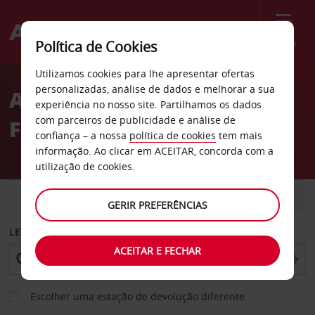
Menu
Política de Cookies
Welcome
Utilizamos cookies para lhe apresentar ofertas
to
personalizadas, análise de dados e melhorar a sua
Aluguer de carros na
Avis
experiência no nosso site. Partilhamos os dados
com parceiros de publicidade e análise de
Flórida
confiança – a nossa
política de cookies
tem mais
informação. Ao clicar em ACEITAR, concorda com a
utilização de cookies.
CARRO
COMERCIAIS
GERIR PREFERÊNCIAS
LEVANTAR EM
ACEITAR E FECHAR
Escolher uma estação de devolução diferente