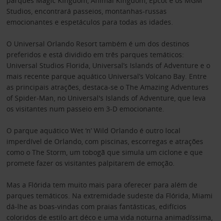
parques Magic Kingdom, Animal Kingdom, Epcot e os MGM
Studios, encontrará passeios, montanhas-russas
emocionantes e espetáculos para todas as idades.
O Universal Orlando Resort também é um dos destinos
preferidos e está dividido em três parques temáticos:
Universal Studios Florida, Universal’s Islands of Adventure e o
mais recente parque aquático Universal’s Volcano Bay. Entre
as principais atrações, destaca-se o The Amazing Adventures
of Spider-Man, no Universal's Islands of Adventure, que leva
os visitantes num passeio em 3-D emocionante.
O parque aquático Wet ‘n’ Wild Orlando é outro local
imperdível de Orlando, com piscinas, escorregas e atrações
como o The Storm, um tobogã que simula um ciclone e que
promete fazer os visitantes palpitarem de emoção.
Mas a Flórida tem muito mais para oferecer para além de
parques temáticos. Na extremidade sudeste da Flórida, Miami
dá-lhe as boas-vindas com praias fantásticas, edifícios
coloridos de estilo art déco e uma vida noturna animadíssima,