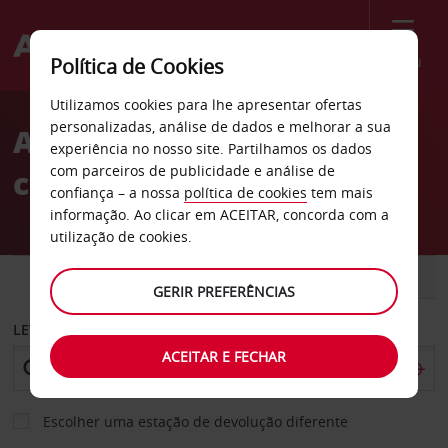
Menu
Política de Cookies
Welcome
Utilizamos cookies para lhe apresentar ofertas
to
personalizadas, análise de dados e melhorar a sua
Aluguer de
Avis
experiência no nosso site. Partilhamos os dados
com parceiros de publicidade e análise de
carros Delaware
confiança – a nossa
política de cookies
tem mais
informação. Ao clicar em ACEITAR, concorda com a
utilização de cookies.
CARRO
COMERCIAIS
GERIR PREFERÊNCIAS
LEVANTAR EM
ACEITAR E FECHAR
Escolher uma estação de devolução diferente