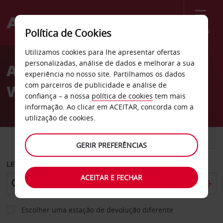
Menu
Política de Cookies
Welcome
Utilizamos cookies para lhe apresentar ofertas
to
personalizadas, análise de dados e melhorar a sua
Aluguer de carros
Avis
experiência no nosso site. Partilhamos os dados
com parceiros de publicidade e análise de
Wilmington
confiança – a nossa
política de cookies
tem mais
informação. Ao clicar em ACEITAR, concorda com a
utilização de cookies.
CARRO
COMERCIAIS
GERIR PREFERÊNCIAS
LEVANTAR EM
ACEITAR E FECHAR
Escolher uma estação de devolução diferente