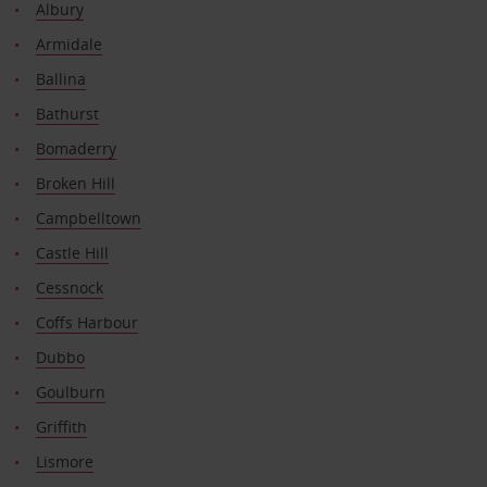
Albury
Armidale
Ballina
Bathurst
Bomaderry
Broken Hill
Campbelltown
Castle Hill
Cessnock
Coffs Harbour
Dubbo
Goulburn
Griffith
Lismore