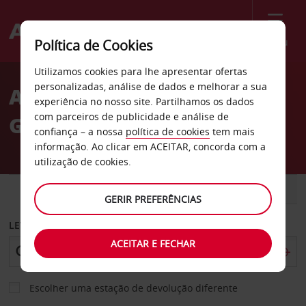
Menu
Política de Cookies
Welcome
Utilizamos cookies para lhe apresentar ofertas
to
personalizadas, análise de dados e melhorar a sua
Aluguer de carros Nova
Avis
experiência no nosso site. Partilhamos os dados
com parceiros de publicidade e análise de
Gales do Sul
confiança – a nossa
política de cookies
tem mais
informação. Ao clicar em ACEITAR, concorda com a
utilização de cookies.
CARRO
COMERCIAIS
GERIR PREFERÊNCIAS
LEVANTAR EM
ACEITAR E FECHAR
Escolher uma estação de devolução diferente