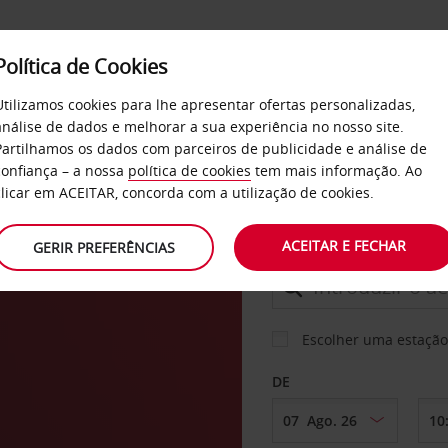
Política de Cookies
SERVIÇOS
EMPRESAS
SELF SERVICE
Utilizamos cookies para lhe apresentar ofertas personalizadas,
análise de dados e melhorar a sua experiência no nosso site.
Partilhamos os dados com parceiros de publicidade e análise de
confiança – a nossa
política de cookies
tem mais informação. Ao
CARRO
clicar em ACEITAR, concorda com a utilização de cookies.
ACEITAR E FECHAR
GERIR PREFERÊNCIAS
LEVANTAR EM
Escolher uma estação
DE