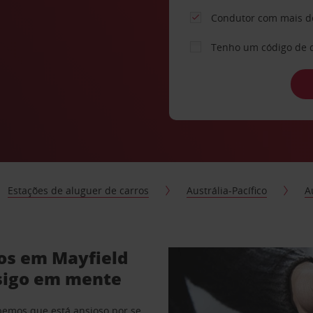
Condutor com mais d
Tenho um código de 
Estações de aluguer de carros
Austrália-Pacífico
A
ros em Mayfield
sigo em mente
abemos que está ansioso por se