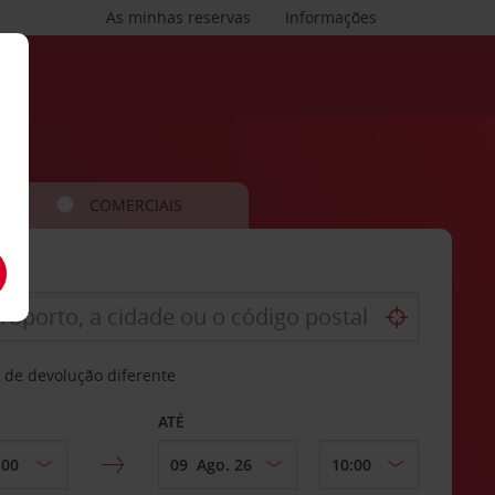
As minhas reservas
Informações
COMERCIAIS
 de devolução diferente
ATÉ