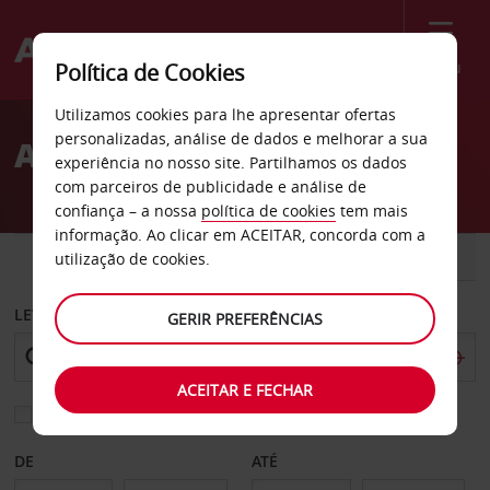
Menu
Política de Cookies
Welcome
Utilizamos cookies para lhe apresentar ofertas
to
personalizadas, análise de dados e melhorar a sua
Aluguer de carros Griffith
Avis
experiência no nosso site. Partilhamos os dados
com parceiros de publicidade e análise de
confiança – a nossa
política de cookies
tem mais
informação. Ao clicar em ACEITAR, concorda com a
CARRO
COMERCIAIS
utilização de cookies.
LEVANTAR EM
GERIR PREFERÊNCIAS
ACEITAR E FECHAR
Escolher uma estação de devolução diferente
DE
ATÉ