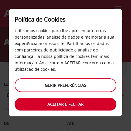
Menu
Política de Cookies
Welcome
Utilizamos cookies para lhe apresentar ofertas
to
personalizadas, análise de dados e melhorar a sua
Aluguer de carros Hualien
Avis
experiência no nosso site. Partilhamos os dados
com parceiros de publicidade e análise de
confiança – a nossa
política de cookies
tem mais
informação. Ao clicar em ACEITAR, concorda com a
CARRO
COMERCIAIS
utilização de cookies.
LEVANTAR EM
GERIR PREFERÊNCIAS
ACEITAR E FECHAR
Escolher uma estação de devolução diferente
DE
ATÉ