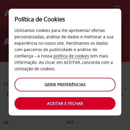
Menu
Política de Cookies
Welcome
Utilizamos cookies para lhe apresentar ofertas
to
personalizadas, análise de dados e melhorar a sua
Aluguer de carros Taiwan
Avis
experiência no nosso site. Partilhamos os dados
com parceiros de publicidade e análise de
confiança – a nossa
política de cookies
tem mais
informação. Ao clicar em ACEITAR, concorda com a
CARRO
COMERCIAIS
utilização de cookies.
LEVANTAR EM
GERIR PREFERÊNCIAS
ACEITAR E FECHAR
Escolher uma estação de devolução diferente
DE
ATÉ