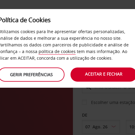
Política de Cookies
SERVIÇOS
EMPRESAS
SELF SERVICE
Utilizamos cookies para lhe apresentar ofertas personalizadas,
análise de dados e melhorar a sua experiência no nosso site.
Partilhamos os dados com parceiros de publicidade e análise de
confiança – a nossa
política de cookies
tem mais informação. Ao
CARRO
clicar em ACEITAR, concorda com a utilização de cookies.
e
ACEITAR E FECHAR
GERIR PREFERÊNCIAS
LEVANTAR EM
Escolher uma estação
DE