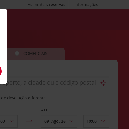
As minhas reservas
Informações
COMERCIAIS
 de devolução diferente
ATÉ