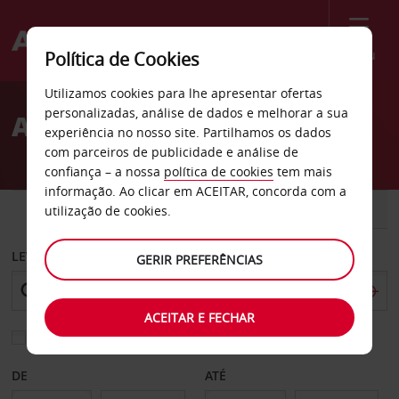
Menu
Política de Cookies
Welcome
Utilizamos cookies para lhe apresentar ofertas
to
personalizadas, análise de dados e melhorar a sua
Aluguer de carros China
Avis
experiência no nosso site. Partilhamos os dados
com parceiros de publicidade e análise de
confiança – a nossa
política de cookies
tem mais
informação. Ao clicar em ACEITAR, concorda com a
CARRO
COMERCIAIS
utilização de cookies.
LEVANTAR EM
GERIR PREFERÊNCIAS
ACEITAR E FECHAR
Escolher uma estação de devolução diferente
DE
ATÉ