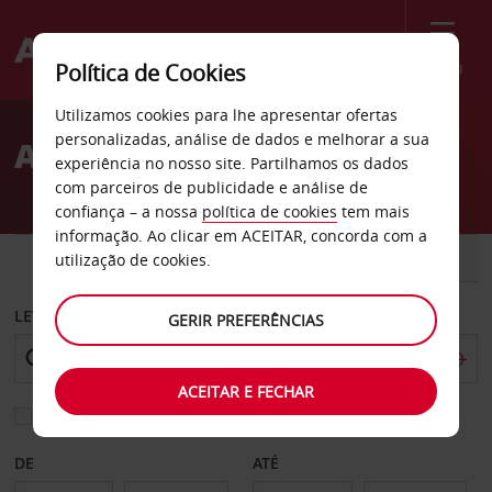
Menu
Política de Cookies
Welcome
Utilizamos cookies para lhe apresentar ofertas
to
personalizadas, análise de dados e melhorar a sua
Aluguer de carros Hainan
Avis
experiência no nosso site. Partilhamos os dados
com parceiros de publicidade e análise de
confiança – a nossa
política de cookies
tem mais
informação. Ao clicar em ACEITAR, concorda com a
CARRO
COMERCIAIS
utilização de cookies.
LEVANTAR EM
GERIR PREFERÊNCIAS
ACEITAR E FECHAR
Escolher uma estação de devolução diferente
DE
ATÉ