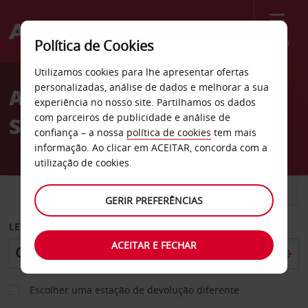
Menu
Política de Cookies
Welcome
Utilizamos cookies para lhe apresentar ofertas
to
personalizadas, análise de dados e melhorar a sua
Aluguer de carros Actur,
Avis
experiência no nosso site. Partilhamos os dados
com parceiros de publicidade e análise de
S.A.
confiança – a nossa
política de cookies
tem mais
informação. Ao clicar em ACEITAR, concorda com a
utilização de cookies.
CARRO
COMERCIAIS
GERIR PREFERÊNCIAS
LEVANTAR EM
ACEITAR E FECHAR
Escolher uma estação de devolução diferente