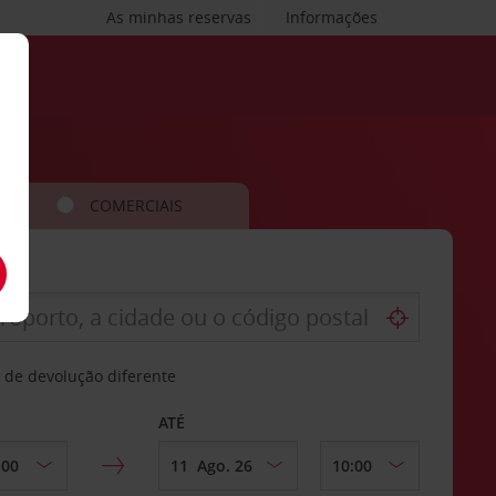
As minhas reservas
Informações
COMERCIAIS
 de devolução diferente
ATÉ