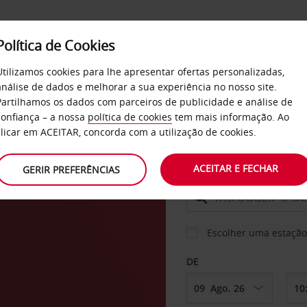
Política de Cookies
SERVIÇOS
EMPRESAS
SELF SERVICE
Utilizamos cookies para lhe apresentar ofertas personalizadas,
análise de dados e melhorar a sua experiência no nosso site.
Partilhamos os dados com parceiros de publicidade e análise de
confiança – a nossa
política de cookies
tem mais informação. Ao
CARRO
clicar em ACEITAR, concorda com a utilização de cookies.
la
ACEITAR E FECHAR
GERIR PREFERÊNCIAS
LEVANTAR EM
Escolher uma estação
DE