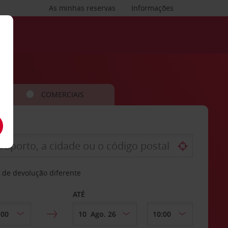
As minhas reservas
Informações
COMERCIAIS
 de devolução diferente
ATÉ