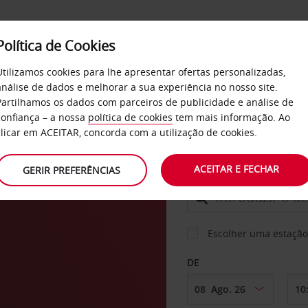
Política de Cookies
SERVIÇOS
EMPRESAS
SELF SERVICE
Utilizamos cookies para lhe apresentar ofertas personalizadas,
análise de dados e melhorar a sua experiência no nosso site.
Partilhamos os dados com parceiros de publicidade e análise de
confiança – a nossa
política de cookies
tem mais informação. Ao
CARRO
clicar em ACEITAR, concorda com a utilização de cookies.
la
ACEITAR E FECHAR
GERIR PREFERÊNCIAS
LEVANTAR EM
Escolher uma estação
DE