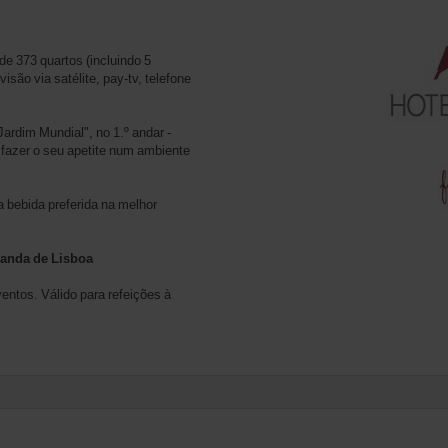
e 373 quartos (incluindo 5
são via satélite, pay-tv, telefone
Jardim Mundial", no 1.º andar -
sfazer o seu apetite num ambiente
a bebida preferida na melhor
randa de Lisboa
ntos. Válido para refeições à