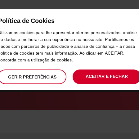
Política de Cookies
SERVIÇOS
EMPRESAS
SELF SERVICE
Utilizamos cookies para lhe apresentar ofertas personalizadas, análise
de dados e melhorar a sua experiência no nosso site. Partilhamos os
dados com parceiros de publicidade e análise de confiança – a nossa
PARCEIROS AVIS PREFERRED
política de cookies
tem mais informação. Ao clicar em ACEITAR,
concorda com a utilização de cookies.
ACEITAR E FECHAR
GERIR PREFERÊNCIAS
IA AVIS
PARCEIROS AVIS PREFERRED
MAIS