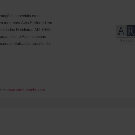
omoções especiais e/ou
ra membros Avis Preferred em
 Unidades Hoteleiras ARTEH®,
adas no site Avis e apenas
reservas efetuadas através da
site
www.arteh-hotels.com
.