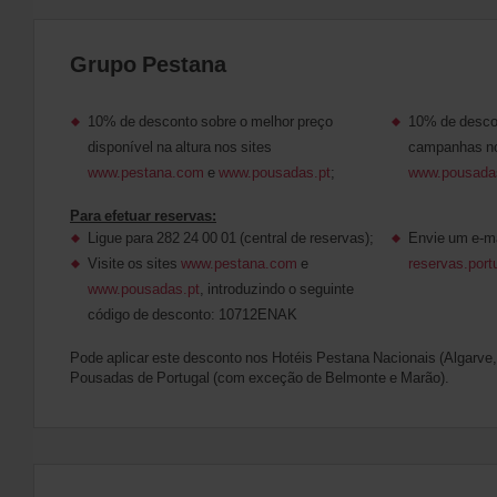
Grupo Pestana
10% de desconto sobre o melhor preço
10% de desco
disponível na altura nos sites
campanhas no
www.pestana.com
e
www.pousadas.pt
;
www.pousada
Para efetuar reservas:
Ligue para 282 24 00 01 (central de reservas);
Envie um e-ma
Visite os sites
www.pestana.com
e
reservas.por
www.pousadas.pt
, introduzindo o seguinte
código de desconto: 10712ENAK
Pode aplicar este desconto nos Hotéis Pestana Nacionais (Algarve,
Pousadas de Portugal (com exceção de Belmonte e Marão).