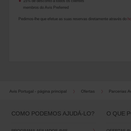
15% de desconto a todos os clientes
membros do Avis Preferred
Pedimos-lhe que efetue as suas reservas diretamente através do
ho
Avis Portugal - página principal
Ofertas
Parcerias A
COMO PODEMOS AJUDÁ-LO?
O QUE 
PROGRAMA AFILIADOS AVIS
OFERTAS A