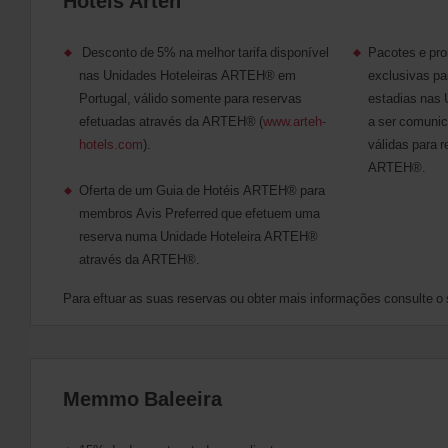
Hotéis Arteh
Desconto de 5% na melhor tarifa disponível
Pacotes e pr
nas Unidades Hoteleiras ARTEH® em
exclusivas pa
Portugal, válido somente para reservas
estadias nas
efetuadas através da ARTEH® (
www.arteh-
a ser comunic
hotels.com
).
válidas para 
ARTEH®.
Oferta de um Guia de Hotéis ARTEH® para
membros Avis Preferred que efetuem uma
reserva numa Unidade Hoteleira ARTEH®
através da ARTEH®.
Para eftuar as suas reservas ou obter mais informações consulte o 
Memmo Baleeira