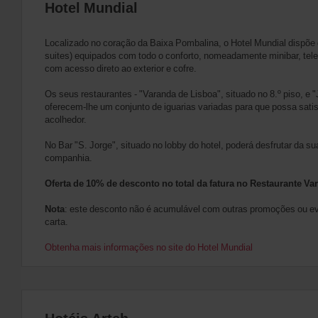
Hotel Mundial
Localizado no coração da Baixa Pombalina, o Hotel Mundial dispõe d
suites) equipados com todo o conforto, nomeadamente minibar, televi
com acesso direto ao exterior e cofre.
Os seus restaurantes - "Varanda de Lisboa", situado no 8.º piso, e "
oferecem-lhe um conjunto de iguarias variadas para que possa sati
acolhedor.
No Bar "S. Jorge", situado no lobby do hotel, poderá desfrutar da su
companhia.
Oferta de 10% de desconto no total da fatura no Restaurante Va
Nota
: este desconto não é acumulável com outras promoções ou eve
carta.
Obtenha mais informações no site do Hotel Mundial