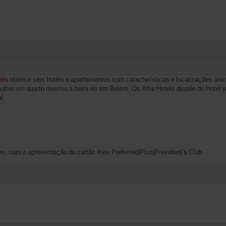
els
oferece seis hotéis e apartamentos com características e localizações únic
olher um quarto mesmo à beira-rio em Belém. Os Altis Hotels dispõe do Hotel per
a!
om, com a apresentação do cartão Avis Preferred|Plus|President’s Club