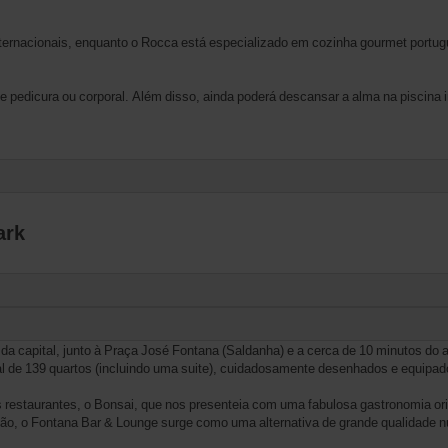
nternacionais, enquanto o Rocca está especializado em cozinha gourmet portu
edicura ou corporal. Além disso, ainda poderá descansar a alma na piscina inte
ark
da capital, junto à Praça José Fontana (Saldanha) e a cerca de 10 minutos do a
l de 139 quartos (incluindo uma suite), cuidadosamente desenhados e equipad
 restaurantes, o Bonsai, que nos presenteia com uma fabulosa gastronomia orie
ção, o Fontana Bar & Lounge surge como uma alternativa de grande qualidade n