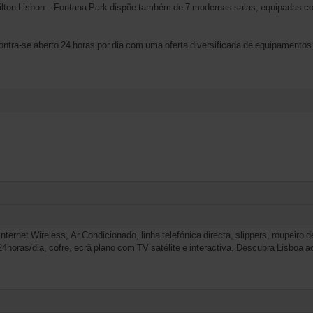
Hilton Lisbon – Fontana Park dispõe também de 7 modernas salas, equipadas c
ontra-se aberto 24 horas por dia com uma oferta diversificada de equipamentos
ternet Wireless, Ar Condicionado, linha telefónica directa, slippers, roupeiro
24horas/dia, cofre, ecrã plano com TV satélite e interactiva. Descubra Lisboa 