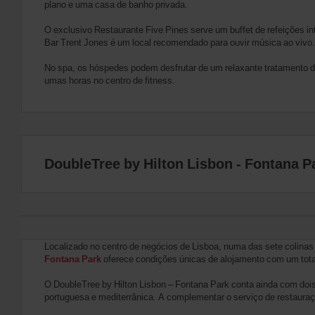
plano e uma casa de banho privada.
O exclusivo Restaurante Five Pines serve um buffet de refeições i
Bar Trent Jones é um local recomendado para ouvir música ao vivo.
No spa, os hóspedes podem desfrutar de um relaxante tratamento de p
umas horas no centro de fitness.
DoubleTree by Hilton Lisbon - Fontana P
Localizado no centro de negócios de Lisboa, numa das sete colinas 
Fontana Park
oferece condições únicas de alojamento com um tota
O DoubleTree by Hilton Lisbon – Fontana Park conta ainda com dois
portuguesa e mediterrânica. A complementar o serviço de restaura