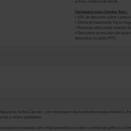
a Avis, o rent-a-car oficial.
Vantagens para clientes Avis :
• 10% de desconto sobre o preç
• Oferta de tratamento Vip à che
• Reservas efectuadas através 
• Descontos acima não são acumul
descontos ou tarifa PPG.
Natural de Sintra-Cascais, com vista para o deslumbrante oceano Atlântico. E
 trás o stress quotidiano.
a espaçosa varanda com vistas panorâmicas sobre o campo de golfe ou a Serra