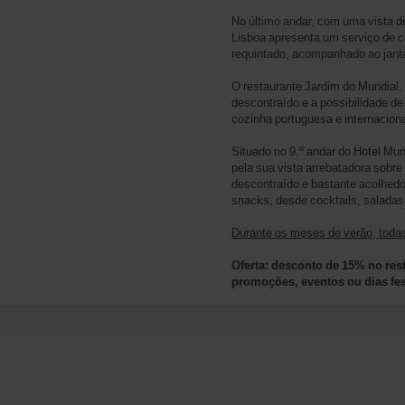
No último andar, com uma vista d
Lisboa apresenta um serviço de c
requintado, acompanhado ao janta
O restaurante Jardim do Mundial,
descontraído e a possibilidade de
cozinha portuguesa e internaciona
Situado no 9.º andar do Hotel Mun
pela sua vista arrebatadora sobre
descontraído e bastante acolhedor
snacks, desde cocktails, saladas
Durante os meses de verão, todas
Oferta: desconto de 15% no rest
promoções, eventos ou dias fes