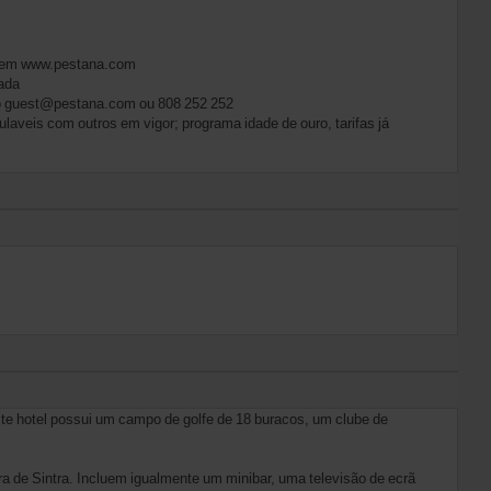
o em www.pestana.com
gada
do guest@pestana.com ou 808 252 252
aveis com outros em vigor; programa idade de ouro, tarifas já
ste hotel possui um campo de golfe de 18 buracos, um clube de
 de Sintra. Incluem igualmente um minibar, uma televisão de ecrã