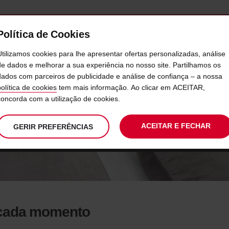
Política de Cookies
SERVIÇOS
EMPRESAS
SELF SERVICE
Utilizamos cookies para lhe apresentar ofertas personalizadas, análise
de dados e melhorar a sua experiência no nosso site. Partilhamos os
dados com parceiros de publicidade e análise de confiança – a nossa
HOTÉIS
política de cookies
tem mais informação. Ao clicar em ACEITAR,
concorda com a utilização de cookies.
ACEITAR E FECHAR
GERIR PREFERÊNCIAS
OS
KIT CP E AVIS
 cada momento