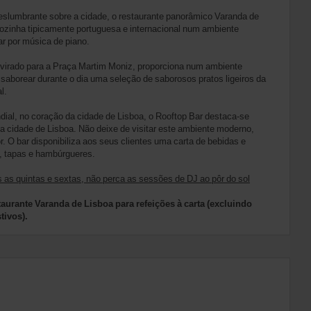
eslumbrante sobre a cidade, o restaurante panorâmico Varanda de
ozinha tipicamente portuguesa e internacional num ambiente
r por música de piano.
 virado para a Praça Martim Moniz, proporciona num ambiente
 saborear durante o dia uma seleção de saborosos pratos ligeiros da
l.
dial, no coração da cidade de Lisboa, o Rooftop Bar destaca-se
 a cidade de Lisboa. Não deixe de visitar este ambiente moderno,
. O bar disponibiliza aos seus clientes uma carta de bebidas e
, tapas e hambúrgueres.
 as quintas e sextas, não perca as sessões de DJ ao pôr do sol
aurante Varanda de Lisboa para refeições à carta (excluindo
tivos).