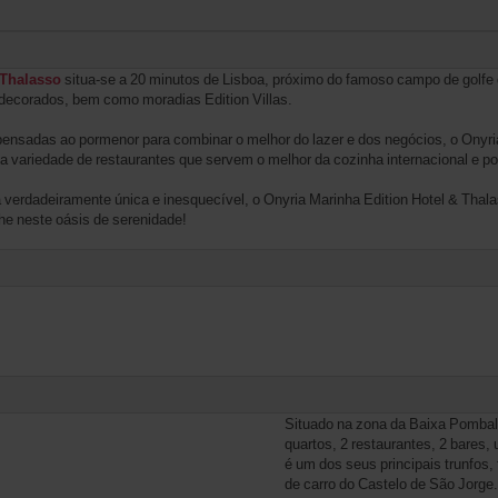
 Thalasso
situa-se a 20 minutos de Lisboa, próximo do famoso campo de golfe
decorados, bem como moradias Edition Villas.
pensadas ao pormenor para combinar o melhor do lazer e dos negócios, o Onyria
 variedade de restaurantes que servem o melhor da cozinha internacional e p
a verdadeiramente única e inesquecível, o Onyria Marinha Edition Hotel & Thal
lhe neste oásis de serenidade!
Situado na zona da Baixa Pombal
quartos, 2 restaurantes, 2 bares,
é um dos seus principais trunfos,
de carro do Castelo de São Jorge.