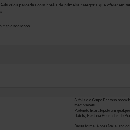
is criou parcerias com hotéis de primeira categoria que oferecem tar
m.
s esplendorosos.
A Avis e o Grupo Pestana associa
memoráveis.
Podendo ficar alojado em qualque
Hotels; Pestana Pousadas de Po
Desta forma, é possível aliar o c