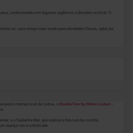
guesa, confecionada com legumes orgânicos cultivados no local. O
rior ou, caso esteja mais virado para atividades físicas, optar por
eroporto internacional de Lisboa, o
DoubleTree by Hilton Lisbon -
os.
ntal, e o Saldanha Mar, que explora a frescura da cozinha
um espaço zen e sofisticado.