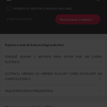
do
levantamento
NÚMERO DE DESCONTO MUNDIAL AVIS (AWD)
através
do
2 DIAS DE ALUGUER
PESQUISAR CARROS
formulário
de
pesquisa
de
aluguer
de
Explore o hub da frota ecológica da Avis
veículo,
que
encontra
PORQUÊ MUDAR: 3 MOTIVOS PARA OPTAR POR UM CARRO
em
ELÉTRICO
baixo.
De
seguida,
ELÉTRICO, HÍBRIDO OU HÍBRIDO PLUG-IN? COMO ESCOLHER UM
indique
CARRO ELÉTRICO
o
seu
horário
FAQS (PERGUNTAS FREQUENTES)
e
a
data
de