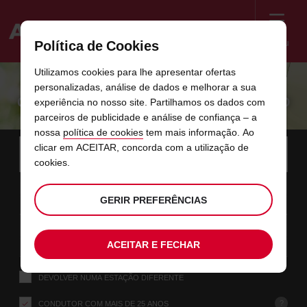
Menu
Política de Cookies
Welcome
Utilizamos cookies para lhe apresentar ofertas
to
personalizadas, análise de dados e melhorar a sua
Avis
COMO CARREGAR UM CARRO ELÉTRICO
experiência no nosso site. Partilhamos os dados com
parceiros de publicidade e análise de confiança – a
nossa
política de cookies
tem mais informação. Ao
Instructions
Saltar
Procurar
clicar em ACEITAR, concorda com a utilização de
a
Utiliz
for
cookies.
sua
ligações
estação
Screen
data
O
selecione
Horário
selecio
horári
horári
de
10
10
a
horário
para
de
para
desde
desde
SEG
neste
Reader
:00
recolha
partir
de
alterar
recolha
alterar
minut
horas
AGO
GERIR PREFERÊNCIAS
de
recolha
selecionado
Users:
formulário
que
data
Data
selecione
time
Horário
selecio
horári
horári
escolheu
Skip
12
10
até
atual
para
to
de
para
até
até
QUA
é
:00
screen
alterar
recolha
alterar
horas
minut
AGO
ACEITAR E FECHAR
o
reader
selecionado
seguinte:
instructions
Indique-
DEVOLVER NUMA ESTAÇÃO DIFERENTE
nos
a
estação
?
CONDUTOR COM MAIS DE 25 ANOS