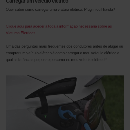
Carregar um veículo elétrico
levantamento
Quer saber como carregar uma viatura eletrica, Plug in ou Hibrida?
Também
pode
indicar
o
Clique aqui para aceder a toda a informação necessária sobre as
seu
Viaturas Eletricas.
número
de
Desconto
Uma das perguntas mais frequentes dos condutores antes de alugar ou
Mundial
comprar um veículo elétrico é como carregar o meu veículo elétrico e
Avis
qual a distância que posso percorrer no meu veículo elétrico?
(AWD).
Podem
ser
igualmente
reservadas
carrinhas
comerciais
e
scooters,
desde
que
estes
veículos
estejam