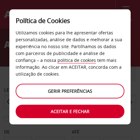
Menu
Política de Cookies
Welcome
Utilizamos cookies para lhe apresentar ofertas
to
personalizadas, análise de dados e melhorar a sua
Aluguer de carros Mardin
Avis
experiência no nosso site. Partilhamos os dados
com parceiros de publicidade e análise de
confiança – a nossa
política de cookies
tem mais
informação. Ao clicar em ACEITAR, concorda com a
CARRO
COMERCIAIS
utilização de cookies.
LEVANTAR EM
GERIR PREFERÊNCIAS
ACEITAR E FECHAR
Escolher uma estação de devolução diferente
DE
ATÉ