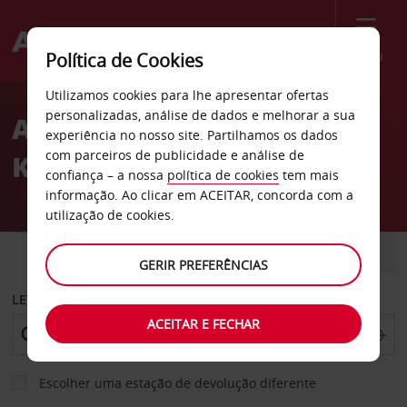
Menu
Política de Cookies
Welcome
Utilizamos cookies para lhe apresentar ofertas
to
personalizadas, análise de dados e melhorar a sua
Aluguer de carros İzmit
Avis
experiência no nosso site. Partilhamos os dados
com parceiros de publicidade e análise de
Kocaeli
confiança – a nossa
política de cookies
tem mais
informação. Ao clicar em ACEITAR, concorda com a
utilização de cookies.
CARRO
COMERCIAIS
GERIR PREFERÊNCIAS
LEVANTAR EM
ACEITAR E FECHAR
Escolher uma estação de devolução diferente