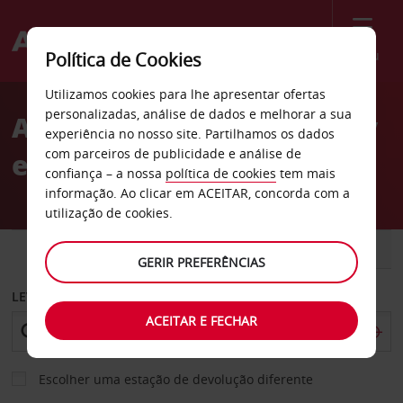
Menu
Política de Cookies
Welcome
Utilizamos cookies para lhe apresentar ofertas
to
personalizadas, análise de dados e melhorar a sua
Aluguer de carros Kadıköy
Avis
experiência no nosso site. Partilhamos os dados
com parceiros de publicidade e análise de
em Istambul
confiança – a nossa
política de cookies
tem mais
informação. Ao clicar em ACEITAR, concorda com a
utilização de cookies.
CARRO
COMERCIAIS
GERIR PREFERÊNCIAS
LEVANTAR EM
ACEITAR E FECHAR
Escolher uma estação de devolução diferente